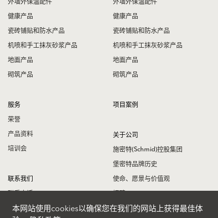
外墙外保温配件
外墙外保温配件
健康产品
健康产品
瓷砖铺贴和防水产品
瓷砖铺贴和防水产品
机喷和手工抹灰砂浆产品
机喷和手工抹灰砂浆产品
地面产品
地面产品
砌筑产品
砌筑产品
服务
项目案例
荣誉
产品资料
关于公司
培训会
施密特(Schmid)控股集团
堡密特品牌历史
联系我们
使命、愿景与价值观
联系电话
招聘
本网站使用cookies以确保您在我们的网站上获得最佳体
联系地址
堡密特新闻