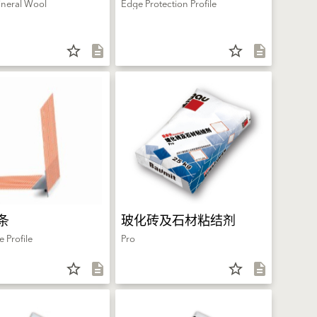
ineral Wool
Edge Protection Profile
star_border
description
star_border
description
条
玻化砖及石材粘结剂
 Profile
Pro
star_border
description
star_border
description