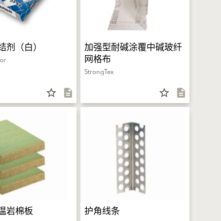
结剂（白）
加强型耐碱涂覆中碱玻纤
网格布
or
StrongTex
star_border
description
star_border
description
温岩棉板
护角线条