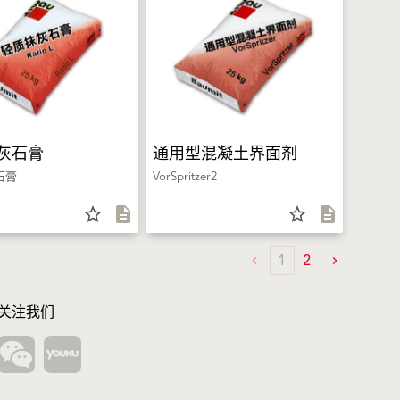
灰石膏
通用型混凝土界面剂
石膏
VorSpritzer2
star_border
description
star_border
description
1
2
关注我们