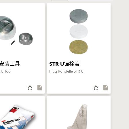
U 安装工具
STR U锚栓盖
 U Tool
Plug Rondelle STR U
star_border
description
star_border
description