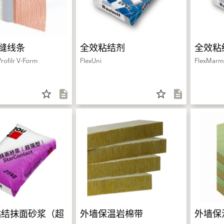
缝线条
全效粘结剂
全效粘
rofilr V-Form
FlexUni
FlexMarm
star_border
description
star_border
description
粘结抹面砂浆（超
外墙保温岩棉带
外墙保