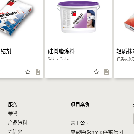
粘结剂
硅树脂涂料
轻质抹
SilikonColor
轻质抹灰
star_border
description
star_border
description
服务
项目案例
荣誉
产品资料
关于公司
培训会
施密特(Schmid)控股集团