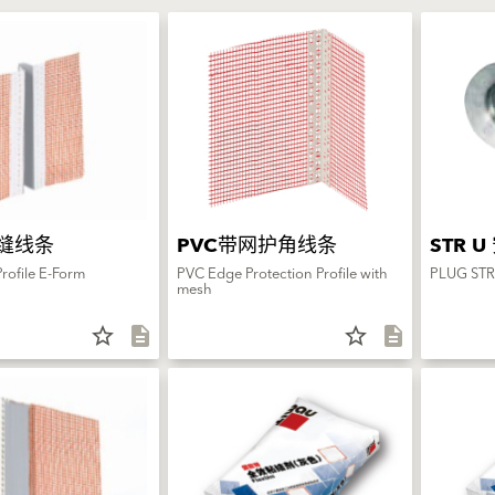
缝线条
PVC带网护角线条
STR 
rofile E-Form
PVC Edge Protection Profile with
PLUG STR
mesh
star_border
description
star_border
description