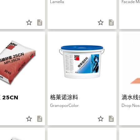
Lamella
Facade M
star_border
description
star_border
description
 25CN
格莱诺涂料
滴水线
GranoporColor
Drop Nose
star_border
description
star_border
description