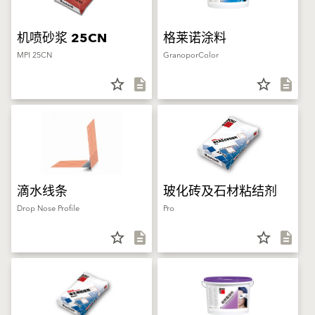
机喷砂浆 25CN
格莱诺涂料
MPI 25CN
GranoporColor
star_border
description
star_border
description
滴水线条
玻化砖及石材粘结剂
Drop Nose Profile
Pro
star_border
description
star_border
description