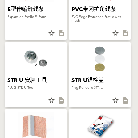
E型伸缩缝线条
PVC带网护角线条
Expansion Profile E-Form
PVC Edge Protection Profile with
mesh
star_border
description
star_border
description
STR U 安装工具
STR U锚栓盖
PLUG STR U Tool
Plug Rondelle STR U
star_border
description
star_border
description