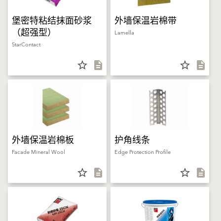
堡密特粘结抹面砂浆
外墙保温岩棉带
（超强型）
Lamella
StarContact
star_border
description
star_border
description
外墙保温岩棉板
护角线条
Facade Mineral Wool
Edge Protection Profile
star_border
description
star_border
description