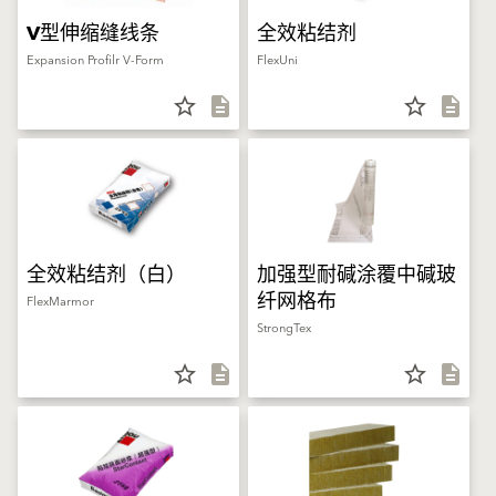
V型伸缩缝线条
全效粘结剂
Expansion Profilr V-Form
FlexUni
star_border
description
star_border
description
全效粘结剂（白）
加强型耐碱涂覆中碱玻
纤网格布
FlexMarmor
StrongTex
star_border
description
star_border
description