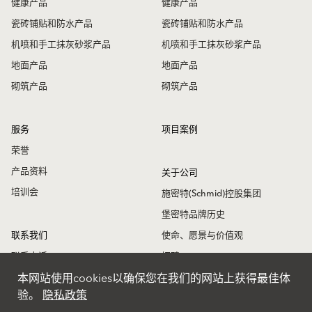
健康产品
健康产品
瓷砖铺贴和防水产品
瓷砖铺贴和防水产品
机喷和手工抹灰砂浆产品
机喷和手工抹灰砂浆产品
地面产品
地面产品
砌筑产品
砌筑产品
服务
项目案例
荣誉
产品资料
关于公司
培训会
施密特(Schmid)控股集团
堡密特品牌历史
联系我们
使命、愿景与价值观
联系电话
招聘
本网站使用cookies以确保您在我们的网站上获得最佳体
联系地址
堡密特新闻
验。
隐私政策
堡密特全球